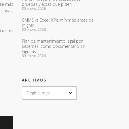
ese más
pruebas y actas que piden
30 enero, 2026
s usas,
CMMS vs Excel: KPIs mínimos antes de
migrar
30 enero, 2026
cuál es
Plan de mantenimiento legal por
sistemas: cómo documentarlo sin
lagunas
30 enero, 2026
ARCHIVOS
ARCHIVOS