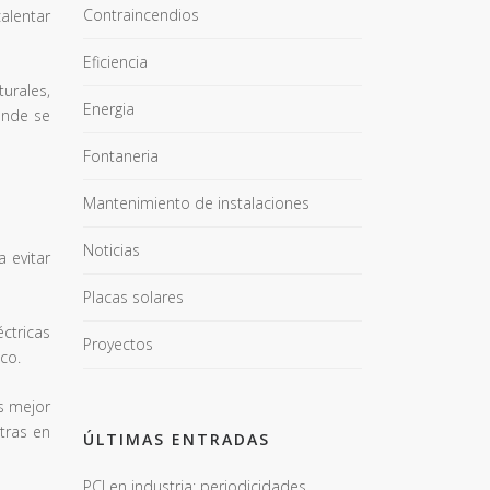
Contraincendios
alentar
Eficiencia
urales,
Energia
onde se
Fontaneria
Mantenimiento de instalaciones
Noticias
 evitar
Placas solares
ctricas
Proyectos
co.
es mejor
tras en
ÚLTIMAS ENTRADAS
PCI en industria: periodicidades,