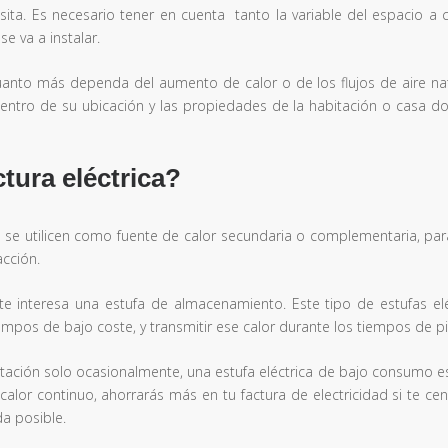
sita. Es necesario tener en cuenta tanto la variable del espacio a c
e va a instalar.
uanto más dependa del aumento de calor o de los flujos de aire nat
 dentro de su ubicación y las propiedades de la habitación o casa d
tura eléctrica?
o se utilicen como fuente de calor secundaria o complementaria, para
acción.
, te interesa una estufa de almacenamiento. Este tipo de estufas elé
empos de bajo coste, y transmitir ese calor durante los tiempos de pi
abitación solo ocasionalmente, una estufa eléctrica de bajo consumo 
alor continuo, ahorrarás más en tu factura de electricidad si te cen
da posible.