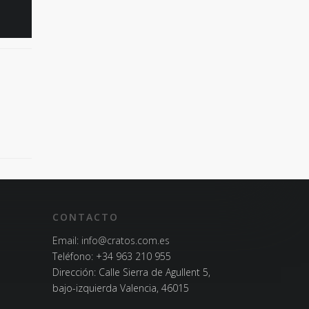
CONTACTO
Email:
info@cratos.com.es
Teléfono:
+34 963 210 955
Dirección: Calle Sierra de Agullent 5,
bajo-izquierda Valencia, 46015