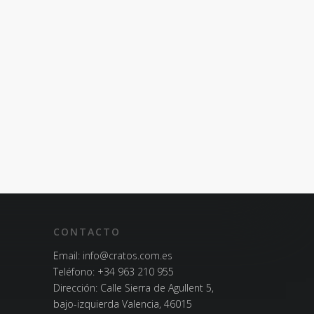
CONTACTO
Email:
info@cratos.com.es
Teléfono:
+34 963 210 955
Dirección: Calle Sierra de Agullent 5,
bajo-izquierda Valencia, 46015