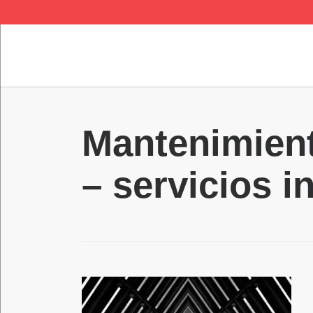
QUICK LINKS
Mantenimient
– servicios i