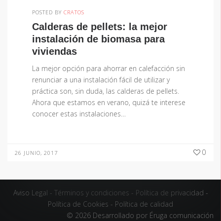
POSTED BY
CRATOS
Calderas de pellets: la mejor
instalación de biomasa para
viviendas
La mejor opción para ahorrar en calefacción sin
renunciar a una instalación fácil de utilizar y
práctica son, sin duda, las calderas de pellets.
Ahora que estamos en verano, quizá te interese
conocer estas instalaciones…
0
26 JUNIO, 2017
Aviso Legal
-
Términos y condiciones
-
Política de privacidad
-
Política de Cookies
-
Política de calidad
© 2026 Desarrollado por
Éruga comunicación