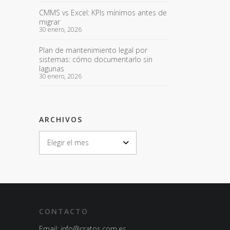
CMMS vs Excel: KPIs mínimos antes de
migrar
30 enero, 2026
Plan de mantenimiento legal por
sistemas: cómo documentarlo sin
lagunas
30 enero, 2026
ARCHIVOS
ARCHIVOS
CONTACTO
Email:
info@cratos.com.es